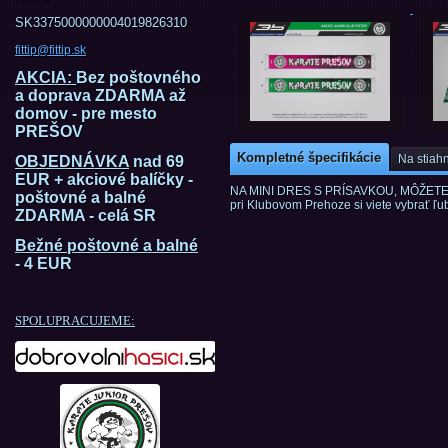
SK3375000000004019826310
fittip@fittip.sk
AKCIA:
Bez poštovného
a doprava ZDARMA až
domov - pre mesto
PREŠOV
Kompletné špecifikácie
Na stiahn
OBJEDNÁVKA
nad 69
EUR + akciové balíčky -
NA MINI DRES S PRÍSAVKOU, MÔŽET
poštovné a balné
pri
Klubovom Prehoze si
viete vybrať ľ
ZDARMA - celá SR
Bežné poštovné a balné
- 4 EUR
SPOLUPRACUJEME: