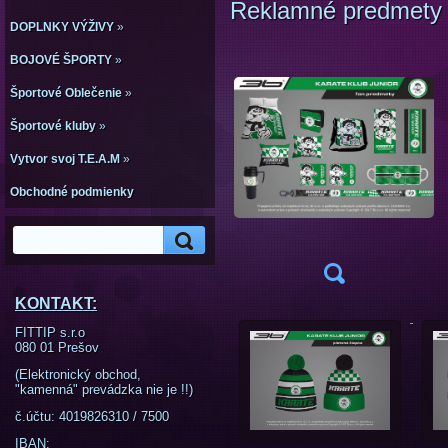
Reklamné predmety
DOPLNKY VÝŽIVY
»
BOJOVÉ ŠPORTY
»
Športové Oblečenie
»
Športové kluby
»
Vytvor svoj T.E.A.M
»
Obchodné podmienky
KONTAKT:
FITTIP s.r.o
080 01 Prešov
(Elektronický obchod,
"kamenná" prevádzka nie je !!)
č.účtu: 4019826310 / 7500
IBAN: