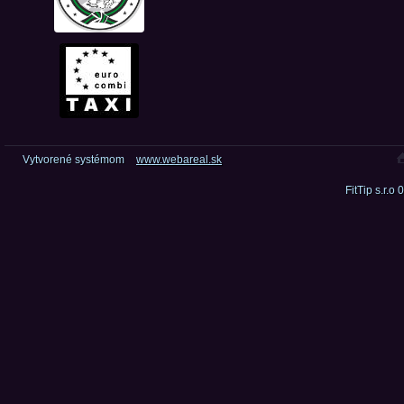
Vytvorené systémom
www.webareal.sk
FitTip s.r.o 