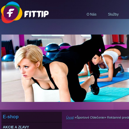
O Nás
Služby
E-shop
»
»
Úvod
Športové Oblečenie
Reklamné pred
AKCIE A ZĽAVY